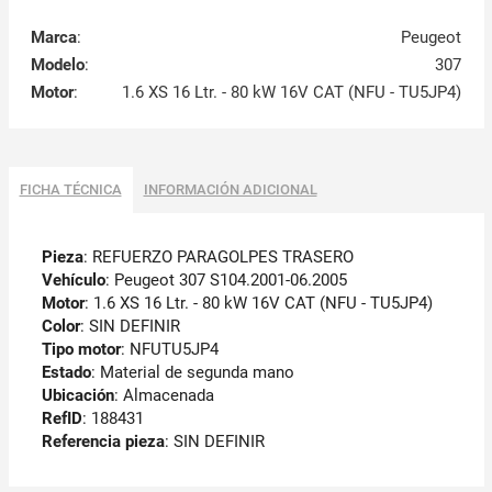
Marca
:
Peugeot
Modelo
:
307
Motor
:
1.6 XS 16 Ltr. - 80 kW 16V CAT (NFU - TU5JP4)
FICHA TÉCNICA
INFORMACIÓN ADICIONAL
Pieza
: REFUERZO PARAGOLPES TRASERO
Vehículo
: Peugeot 307 S104.2001-06.2005
Motor
: 1.6 XS 16 Ltr. - 80 kW 16V CAT (NFU - TU5JP4)
Color
: SIN DEFINIR
Tipo motor
: NFUTU5JP4
Estado
: Material de segunda mano
Ubicación
: Almacenada
RefID
: 188431
Referencia pieza
: SIN DEFINIR