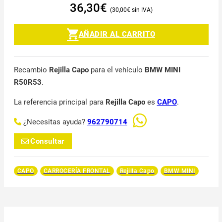
36,30
€
30,00
€
AÑADIR AL CARRITO
Recambio
Rejilla Capo
para el vehículo
BMW MINI
R50R53
.
La referencia principal para
Rejilla Capo
es
CAPO
.
¿Necesitas ayuda?
962790714
Consultar
CAPO
CARROCERÍA FRONTAL
Rejilla Capo
BMW MINI