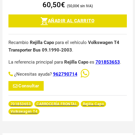
60,50
€
50,00
€
AÑADIR AL CARRITO
Recambio
Rejilla Capo
para el vehículo
Volkswagen T4
Transporter Bus 09.1990-2003
.
La referencia principal para
Rejilla Capo
es
701853653
.
¿Necesitas ayuda?
962790714
Consultar
701853653
CARROCERÍA FRONTAL
Rejilla Capo
Volkswagen T4