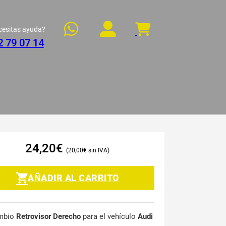
cesitas ayuda?
2 79 07 14
24,20
€
20,00
€
AÑADIR AL CARRITO
mbio
Retrovisor Derecho
para el vehículo
Audi