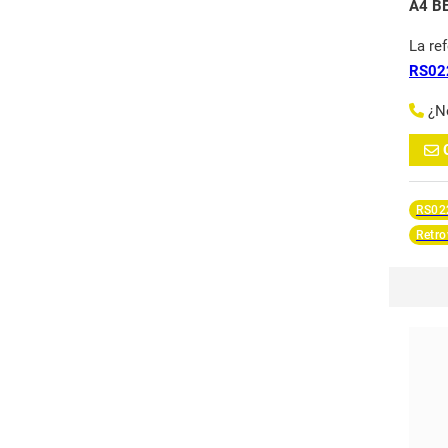
A4 B
La re
RS02
¿N
RS02
Retro