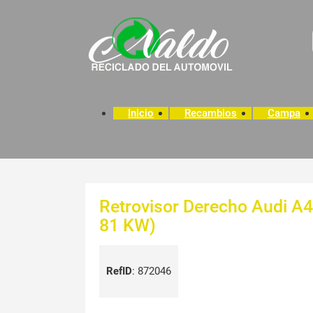
Inicio
Recambios
Campa
Retrovisor Derecho Audi A4
81 KW)
RefID
:
872046