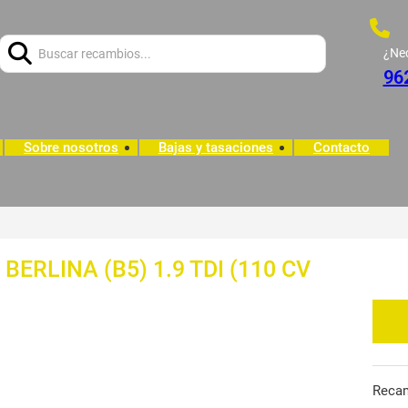
Buscar:
¿Ne
96
Sobre nosotros
Bajas y tasaciones
Contacto
 BERLINA (B5) 1.9 TDI (110 CV
Reca