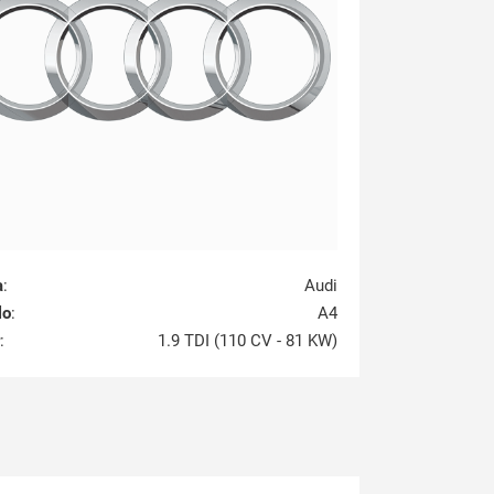
a
:
Audi
lo
:
A4
:
1.9 TDI (110 CV - 81 KW)