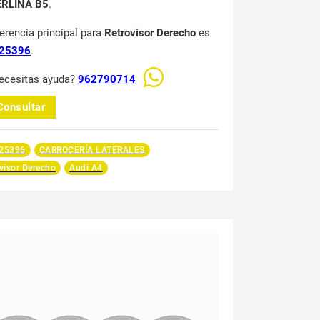
ERLINA B5
.
ferencia principal para
Retrovisor Derecho
es
25396
.
ecesitas ayuda?
962790714
Consultar
25396
CARROCERÍA LATERALES
visor Derecho
Audi A4