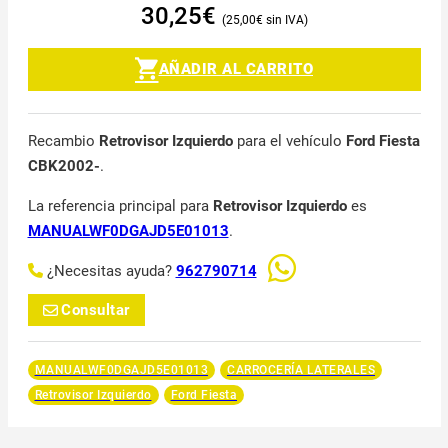
30,25
€
25,00
€
AÑADIR AL CARRITO
Recambio
Retrovisor Izquierdo
para el vehículo
Ford Fiesta
CBK2002-
.
La referencia principal para
Retrovisor Izquierdo
es
MANUALWF0DGAJD5E01013
.
¿Necesitas ayuda?
962790714
Consultar
MANUALWF0DGAJD5E01013
CARROCERÍA LATERALES
Retrovisor Izquierdo
Ford Fiesta