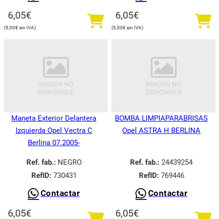
6,05
€
6,05
€
5,00
€
5,00
€
Maneta Exterior Delantera
BOMBA LIMPIAPARABRISAS
Izquierda Opel Vectra C
Opel ASTRA H BERLINA
Berlina 07.2005-
Ref. fab.:
NEGRO
Ref. fab.:
24439254
RefID:
730431
RefID:
769446
Contactar
Contactar
6,05
€
6,05
€