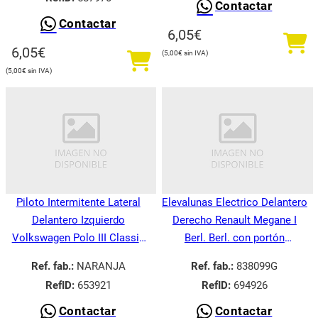
Contactar
Contactar
6,05
€
6,05
€
5,00
€
5,00
€
Piloto Intermitente Lateral
Elevalunas Electrico Delantero
Delantero Izquierdo
Derecho Renault Megane I
Volkswagen Polo III Classic
Berl. Berl. con portón
6V21995-
BA008.1995-
Ref. fab.:
NARANJA
Ref. fab.:
838099G
RefID:
653921
RefID:
694926
Contactar
Contactar