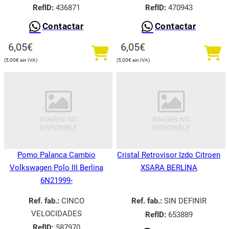
RefID:
436871
RefID:
470943
Contactar
Contactar
6,05
€
6,05
€
5,00
€
5,00
€
Pomo Palanca Cambio
Cristal Retrovisor Izdo Citroen
Volkswagen Polo III Berlina
XSARA BERLINA
6N21999-
Ref. fab.:
CINCO
Ref. fab.:
SIN DEFINIR
VELOCIDADES
RefID:
653889
RefID:
587970