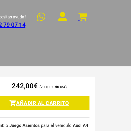
cesitas ayuda?
2 79 07 14
242,00
€
200,00
€
AÑADIR AL CARRITO
mbio
Juego Asientos
para el vehículo
Audi A4