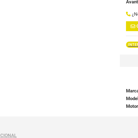
Avan
¿N
INTE
Marc
Mode
Motor
ICIONAL