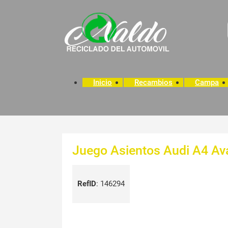
Inicio
Recambios
Campa
Juego Asientos Audi A4 Av
RefID
:
146294