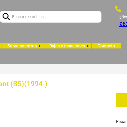
Buscar:
¿Ne
96
Sobre nosotros
Bajas y tasaciones
Contacto
ant (B5)(1994-)
Reca