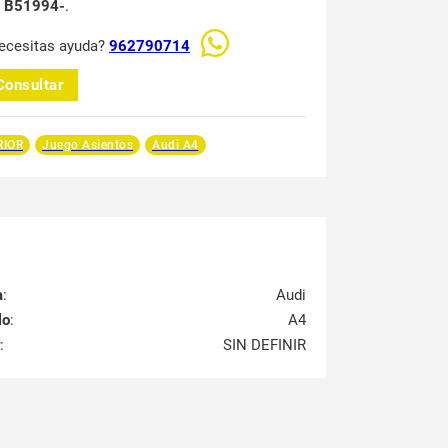
t B51994-
.
ecesitas ayuda?
962790714
Consultar
RIOR
Juego Asientos
Audi A4
a
:
Audi
lo
:
A4
:
SIN DEFINIR