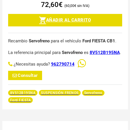
72,60
€
60,00
€
AÑADIR AL CARRITO
Recambio
Servofreno
para el vehículo
Ford FIESTA CB1
.
La referencia principal para
Servofreno
es
8V512B195NA
.
¿Necesitas ayuda?
962790714
Consultar
8V512B195NA
SUSPENSIÓN FRENOS
Servofreno
Ford FIESTA