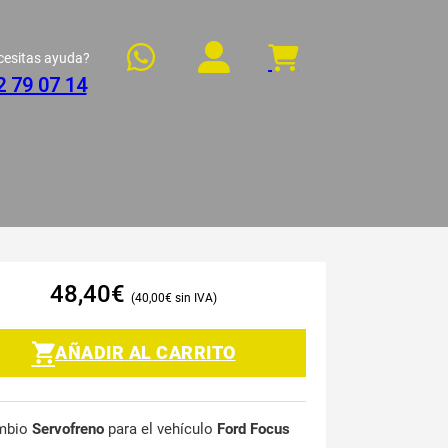
cesitas ayuda?
2 79 07 14
48,40
€
40,00
€
AÑADIR AL CARRITO
mbio
Servofreno
para el vehículo
Ford Focus