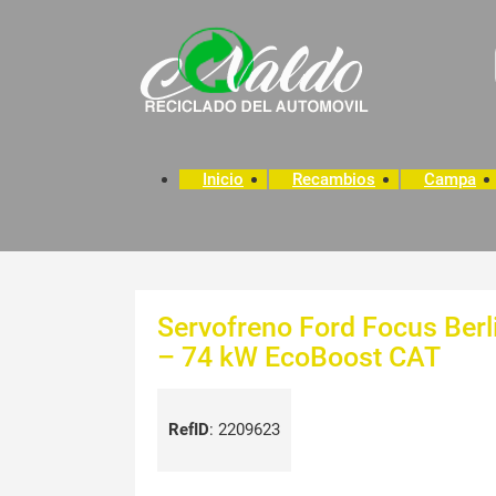
Inicio
Recambios
Campa
Servofreno Ford Focus Berli
– 74 kW EcoBoost CAT
RefID
:
2209623