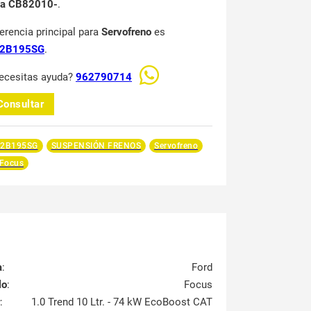
na CB82010-
.
ferencia principal para
Servofreno
es
2B195SG
.
ecesitas ayuda?
962790714
Consultar
2B195SG
SUSPENSIÓN FRENOS
Servofreno
 Focus
a
:
Ford
lo
:
Focus
:
1.0 Trend 10 Ltr. - 74 kW EcoBoost CAT