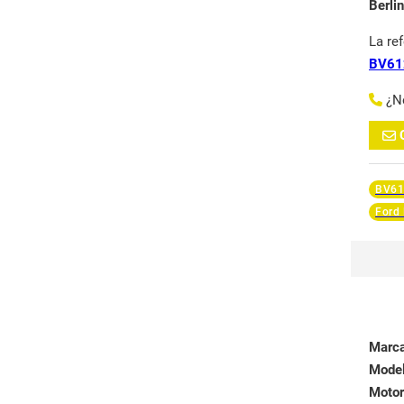
Berli
La re
BV61
¿N
BV61
Ford
Marc
Mode
Motor