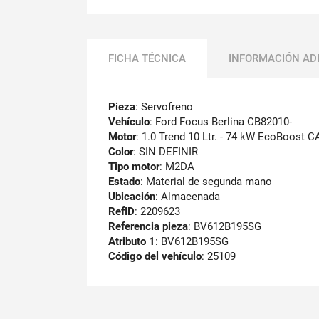
FICHA TÉCNICA
INFORMACIÓN AD
Pieza
: Servofreno
Vehículo
: Ford Focus Berlina CB82010-
Motor
: 1.0 Trend 10 Ltr. - 74 kW EcoBoost C
Color
: SIN DEFINIR
Tipo motor
: M2DA
Estado
: Material de segunda mano
Ubicación
: Almacenada
RefID
: 2209623
Referencia pieza
: BV612B195SG
Atributo 1
: BV612B195SG
Código del vehículo
:
25109