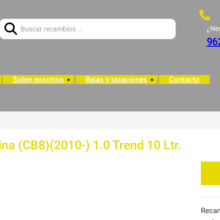
Buscar:
¿Ne
96
Sobre nosotros
Bajas y tasaciones
Contacto
na (CB8)(2010-) 1.0 Trend 10 Ltr.
Reca