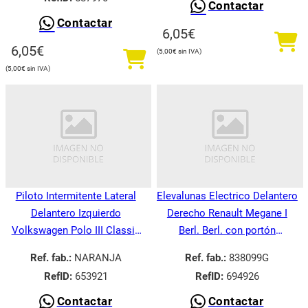
Contactar
Contactar
6,05
€
6,05
€
5,00
€
5,00
€
Piloto Intermitente Lateral
Elevalunas Electrico Delantero
Delantero Izquierdo
Derecho Renault Megane I
Volkswagen Polo III Classic
Berl. Berl. con portón
6V21995-
BA008.1995-
Ref. fab.:
NARANJA
Ref. fab.:
838099G
RefID:
653921
RefID:
694926
Contactar
Contactar