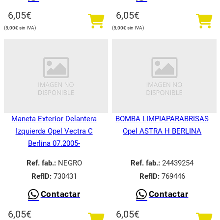
6,05
€
6,05
€
5,00
€
5,00
€
Maneta Exterior Delantera
BOMBA LIMPIAPARABRISAS
Izquierda Opel Vectra C
Opel ASTRA H BERLINA
Berlina 07.2005-
Ref. fab.:
NEGRO
Ref. fab.:
24439254
RefID:
730431
RefID:
769446
Contactar
Contactar
6,05
€
6,05
€