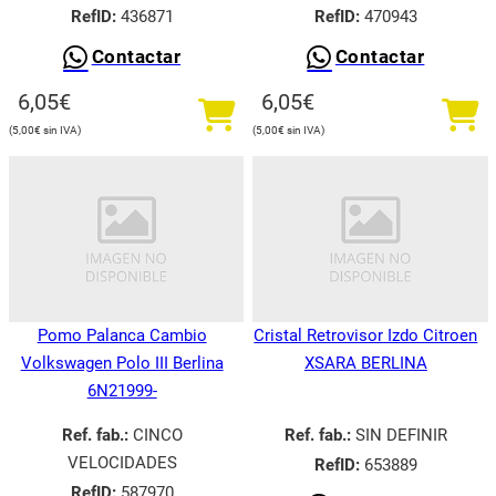
RefID:
436871
RefID:
470943
Contactar
Contactar
6,05
€
6,05
€
5,00
€
5,00
€
Pomo Palanca Cambio
Cristal Retrovisor Izdo Citroen
Volkswagen Polo III Berlina
XSARA BERLINA
6N21999-
Ref. fab.:
CINCO
Ref. fab.:
SIN DEFINIR
VELOCIDADES
RefID:
653889
RefID:
587970