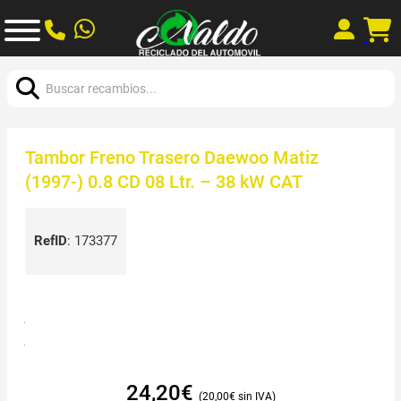
Buscar:
Tambor Freno Trasero Daewoo Matiz
(1997-) 0.8 CD 08 Ltr. – 38 kW CAT
RefID
:
173377
24,20
€
20,00
€