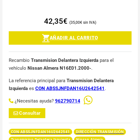
42,35
€
35,00
€
AÑADIR AL CARRITO
Recambio
Transmision Delantera Izquierda
para el
vehículo
Nissan Almera N16E01.2000-
.
La referencia principal para
Transmision Delantera
Izquierda
es
CON ABSSJNFDAN16U2642541
.
¿Necesitas ayuda?
962790714
Consultar
CON ABSSJNFDAN16U2642541
DIRECCIÓN TRANSMISIÓN
Transmision Delantera Izquierda
Nissan Almera