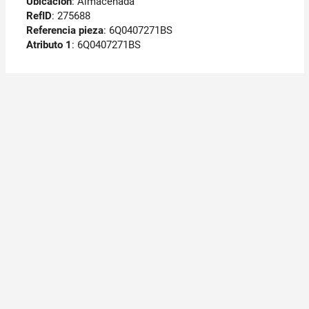
Ubicación
: Almacenada
RefID
: 275688
Referencia pieza
: 6Q0407271BS
Atributo 1
: 6Q0407271BS