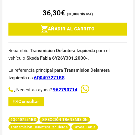
36,30
€
30,00
€
AÑADIR AL CARRITO
Recambio
Transmision Delantera Izquierda
para el
vehículo
Skoda Fabia 6Y26Y301.2000-
.
La referencia principal para
Transmision Delantera
Izquierda
es
6Q0407271BS
.
¿Necesitas ayuda?
962790714
Consultar
6Q0407271BS
DIRECCIÓN TRANSMISIÓN
Transmision Delantera Izquierda
Skoda Fabia