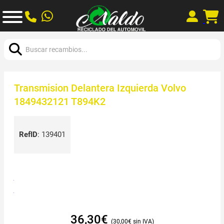
Buscar:
Transmision Delantera Izquierda Volvo
1849432121 T894K2
RefID
:
139401
36,30
€
30,00
€