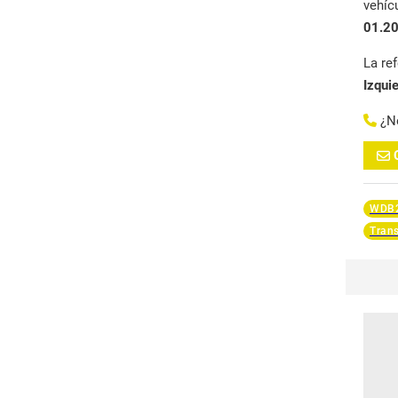
vehíc
01.2
La re
Izqui
¿N
WDB2
Trans