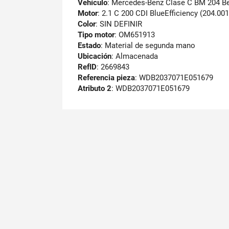
Vehículo
: Mercedes-Benz Clase C BM 204 Be
Motor
: 2.1 C 200 CDI BlueEfficiency (204.001
Color
: SIN DEFINIR
Tipo motor
: OM651913
Estado
: Material de segunda mano
Ubicación
: Almacenada
RefID
: 2669843
Referencia pieza
: WDB2037071E051679
Atributo 2
: WDB2037071E051679