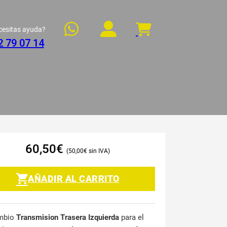
cesitas ayuda?
2 79 07 14
60,50
€
50,00
€
AÑADIR AL CARRITO
mbio
Transmision Trasera Izquierda
para el