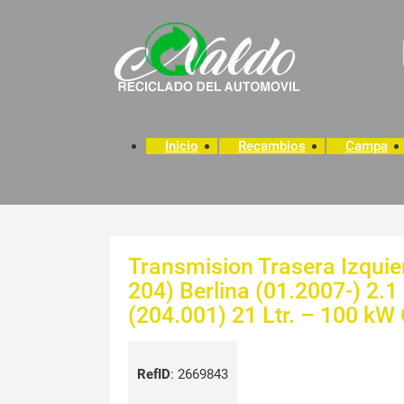
Inicio
Recambios
Campa
Transmision Trasera Izqui
204) Berlina (01.2007-) 2.1
(204.001) 21 Ltr. – 100 kW
RefID
:
2669843