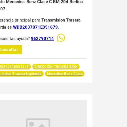
ulo
Mercedes-Benz Clase C BM 204 Berlina
007-
.
ferencia principal para
Transmision Trasera
erda
es
WDB2037071E051679
.
ecesitas ayuda?
962790714
Consultar
037071E051679
DIRECCIÓN TRANSMISIÓN
mision Trasera Izquierda
Mercedes-Benz Clase