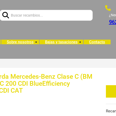
Buscar:
¿Ne
96
Sobre nosotros
Bajas y tasaciones
Contacto
erda Mercedes-Benz Clase C (BM
 C 200 CDI BlueEfficiency
 CDI CAT
Reca