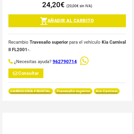
24,20
€
20,00
€
AÑADIR AL CARRITO
Recambio
Travesaño superior
para el vehículo
Kia Carnival
II FL2001-
.
¿Necesitas ayuda?
962790714
Consultar
CARROCERÍA FRONTAL
Travesaño superior
Kia Carnival