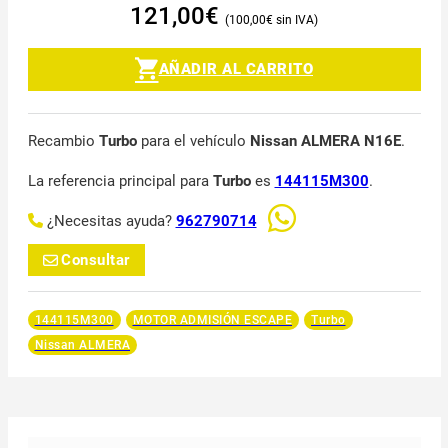
121,00
€
100,00
€
AÑADIR AL CARRITO
Recambio
Turbo
para el vehículo
Nissan ALMERA N16E
.
La referencia principal para
Turbo
es
144115M300
.
¿Necesitas ayuda?
962790714
Consultar
144115M300
MOTOR ADMISIÓN ESCAPE
Turbo
Nissan ALMERA