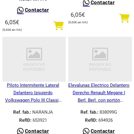
Contactar
Contactar
6,05
€
6,05
€
5,00
€
5,00
€
Piloto Intermitente Lateral
Elevalunas Electrico Delantero
Delantero Izquierdo
Derecho Renault Megane I
Volkswagen Polo III Classic
Berl. Berl. con portón
6V21995-
BA008.1995-
Ref. fab.:
NARANJA
Ref. fab.:
838099G
RefID:
653921
RefID:
694926
Contactar
Contactar