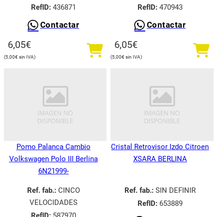
RefID:
436871
RefID:
470943
Contactar
Contactar
6,05
€
6,05
€
5,00
€
5,00
€
Pomo Palanca Cambio
Cristal Retrovisor Izdo Citroen
Volkswagen Polo III Berlina
XSARA BERLINA
6N21999-
Ref. fab.:
CINCO
Ref. fab.:
SIN DEFINIR
VELOCIDADES
RefID:
653889
RefID:
587970