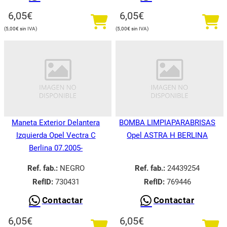
6,05
€
6,05
€
5,00
€
5,00
€
Maneta Exterior Delantera
BOMBA LIMPIAPARABRISAS
Izquierda Opel Vectra C
Opel ASTRA H BERLINA
Berlina 07.2005-
Ref. fab.:
NEGRO
Ref. fab.:
24439254
RefID:
730431
RefID:
769446
Contactar
Contactar
6,05
€
6,05
€