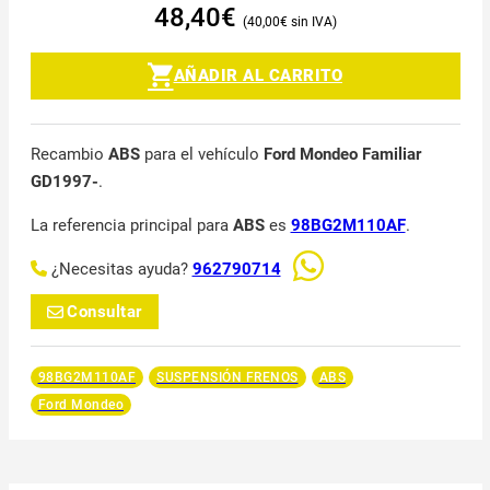
48,40
€
40,00
€
AÑADIR AL CARRITO
Recambio
ABS
para el vehículo
Ford Mondeo Familiar
GD1997-
.
La referencia principal para
ABS
es
98BG2M110AF
.
¿Necesitas ayuda?
962790714
Consultar
98BG2M110AF
SUSPENSIÓN FRENOS
ABS
Ford Mondeo