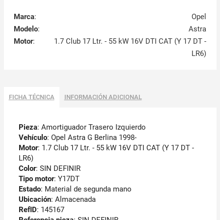
Marca
:
Opel
Modelo
:
Astra
Motor
:
1.7 Club 17 Ltr. - 55 kW 16V DTI CAT (Y 17 DT -
LR6)
FICHA TÉCNICA
INFORMACIÓN ADICIONAL
Pieza
: Amortiguador Trasero Izquierdo
Vehículo
: Opel Astra G Berlina 1998-
Motor
: 1.7 Club 17 Ltr. - 55 kW 16V DTI CAT (Y 17 DT -
LR6)
Color
: SIN DEFINIR
Tipo motor
: Y17DT
Estado
: Material de segunda mano
Ubicación
: Almacenada
RefID
: 145167
Referencia pieza
: SIN DEFINIR