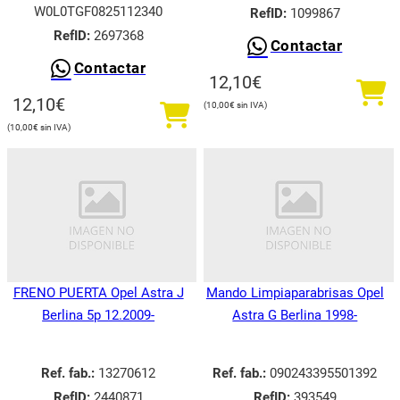
W0L0TGF0825112340
RefID:
1099867
RefID:
2697368
Contactar
Contactar
12,10
€
12,10
€
10,00
€
10,00
€
FRENO PUERTA Opel Astra J
Mando Limpiaparabrisas Opel
Berlina 5p 12.2009-
Astra G Berlina 1998-
Ref. fab.:
13270612
Ref. fab.:
090243395501392
RefID:
2440871
RefID:
393549