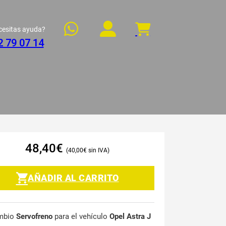
cesitas ayuda?
2 79 07 14
48,40
€
40,00
€
AÑADIR AL CARRITO
mbio
Servofreno
para el vehículo
Opel Astra J