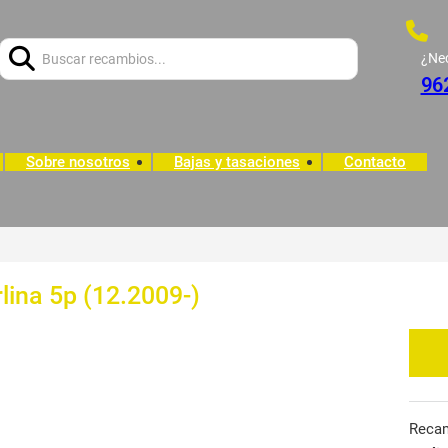
Buscar:
¿Ne
96
Sobre nosotros
Bajas y tasaciones
Contacto
lina 5p (12.2009-)
Reca