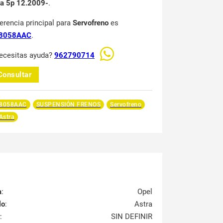
na 5p 12.2009-
.
ferencia principal para
Servofreno
es
8058AAC
.
ecesitas ayuda?
962790714
Consultar
8058AAC
SUSPENSIÓN FRENOS
Servofreno
Astra
a
:
Opel
lo
:
Astra
:
SIN DEFINIR