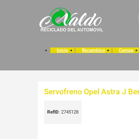
Inicio
Recambios
Campa
Servofreno Opel Astra J Ber
RefID
:
2745128