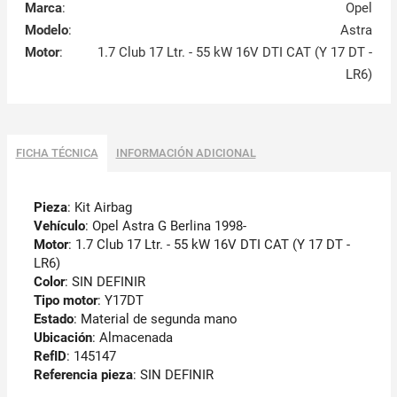
Marca
:
Opel
Modelo
:
Astra
Motor
:
1.7 Club 17 Ltr. - 55 kW 16V DTI CAT (Y 17 DT -
LR6)
FICHA TÉCNICA
INFORMACIÓN ADICIONAL
Pieza
: Kit Airbag
Vehículo
: Opel Astra G Berlina 1998-
Motor
: 1.7 Club 17 Ltr. - 55 kW 16V DTI CAT (Y 17 DT -
LR6)
Color
: SIN DEFINIR
Tipo motor
: Y17DT
Estado
: Material de segunda mano
Ubicación
: Almacenada
RefID
: 145147
Referencia pieza
: SIN DEFINIR