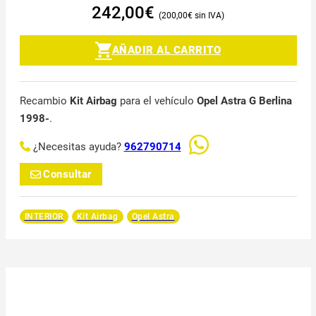
242,00
€
200,00
€
AÑADIR AL CARRITO
Recambio
Kit Airbag
para el vehículo
Opel Astra G Berlina
1998-
.
¿Necesitas ayuda?
962790714
Consultar
INTERIOR
Kit Airbag
Opel Astra