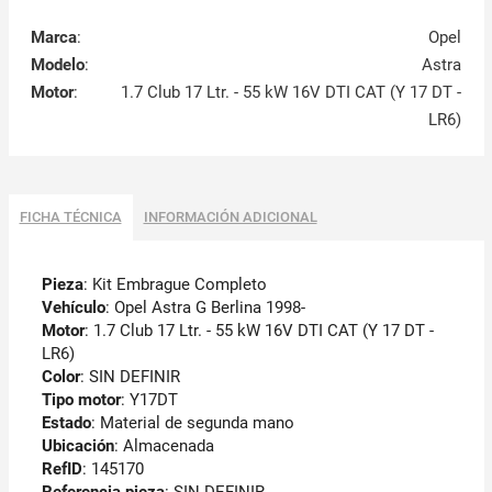
Marca
:
Opel
Modelo
:
Astra
Motor
:
1.7 Club 17 Ltr. - 55 kW 16V DTI CAT (Y 17 DT -
LR6)
FICHA TÉCNICA
INFORMACIÓN ADICIONAL
Pieza
: Kit Embrague Completo
Vehículo
: Opel Astra G Berlina 1998-
Motor
: 1.7 Club 17 Ltr. - 55 kW 16V DTI CAT (Y 17 DT -
LR6)
Color
: SIN DEFINIR
Tipo motor
: Y17DT
Estado
: Material de segunda mano
Ubicación
: Almacenada
RefID
: 145170
Referencia pieza
: SIN DEFINIR