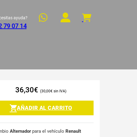
cesitas ayuda?
2 79 07 14
36,30
€
30,00
€
AÑADIR AL CARRITO
mbio
Alternador
para el vehículo
Renault