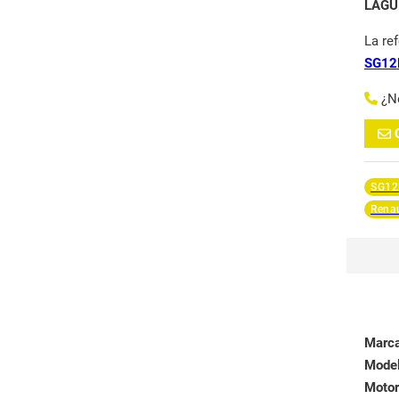
LAGU
La re
SG12
¿N
SG12
Rena
Marc
Mode
Motor