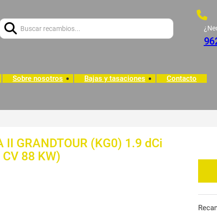
Buscar:
¿Ne
96
Sobre nosotros
Bajas y tasaciones
Contacto
A II GRANDTOUR (KG0) 1.9 dCi
0 CV 88 KW)
Reca