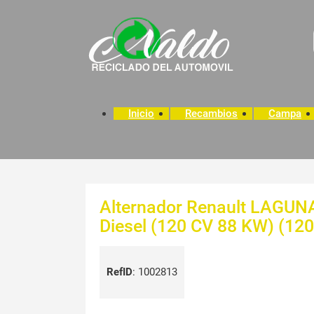
Inicio
Recambios
Campa
Alternador Renault LAGUN
Diesel (120 CV 88 KW) (12
RefID
:
1002813