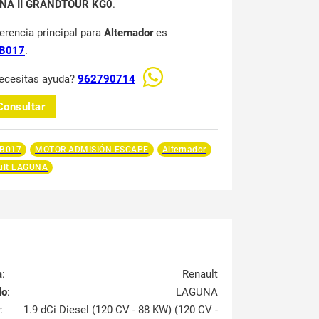
NA II GRANDTOUR KG0
.
ferencia principal para
Alternador
es
B017
.
ecesitas ayuda?
962790714
Consultar
B017
MOTOR ADMISIÓN ESCAPE
Alternador
ult LAGUNA
a
:
Renault
lo
:
LAGUNA
:
1.9 dCi Diesel (120 CV - 88 KW) (120 CV -