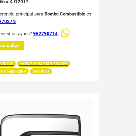
Ibiza KJ12017-
.
ferencia principal para
Bomba Combustible
es
27027N
.
ecesitas ayuda?
962790714
Consultar
27027N
MOTOR ADMISIÓN ESCAPE
a Combustible
Seat Ibiza