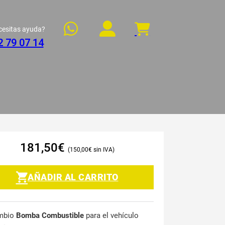
cesitas ayuda?
2 79 07 14
181,50
€
150,00
€
AÑADIR AL CARRITO
mbio
Bomba Combustible
para el vehículo