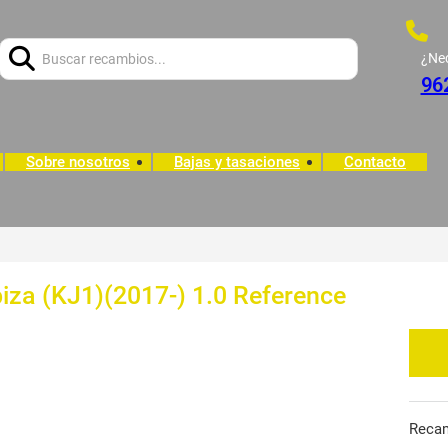
Buscar:
¿Ne
96
Sobre nosotros
Bajas y tasaciones
Contacto
iza (KJ1)(2017-) 1.0 Reference
Reca