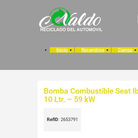
Inicio
Recambios
Campa
Bomba Combustible Seat Ib
10 Ltr. – 59 kW
RefID
:
2653791