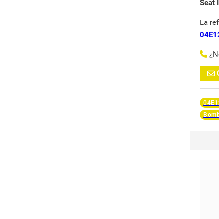
Seat 
La re
04E1
¿N
04E1
Bomb