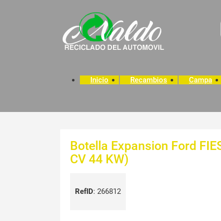
Inicio
Recambios
Campa
Botella Expansion Ford FI
CV 44 KW)
RefID
:
266812