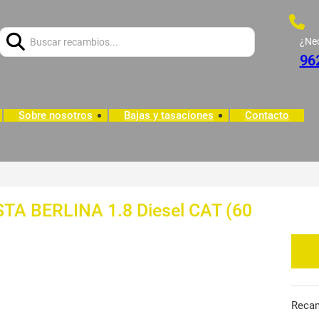
Buscar:
¿Ne
96
Sobre nosotros
Bajas y tasaciones
Contacto
ESTA BERLINA 1.8 Diesel CAT (60
Reca