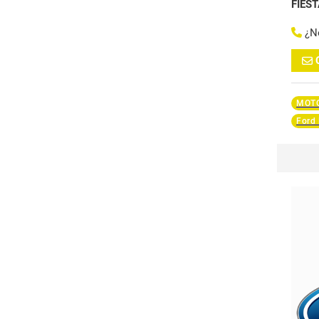
FIES
¿N
MOTO
Ford