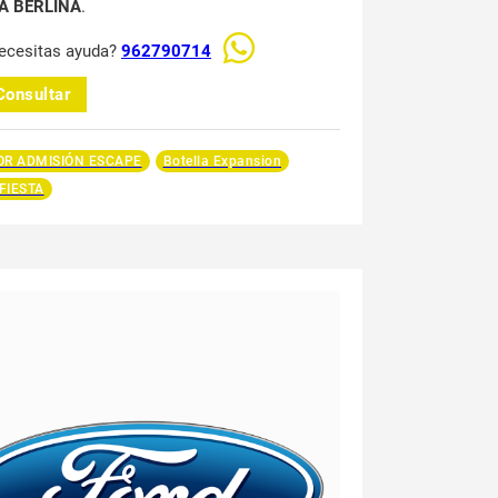
TA BERLINA
.
ecesitas ayuda?
962790714
Consultar
R ADMISIÓN ESCAPE
Botella Expansion
 FIESTA