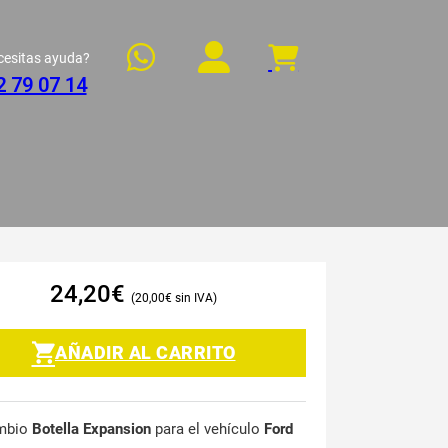
cesitas ayuda?
2 79 07 14
24,20
€
20,00
€
AÑADIR AL CARRITO
mbio
Botella Expansion
para el vehículo
Ford