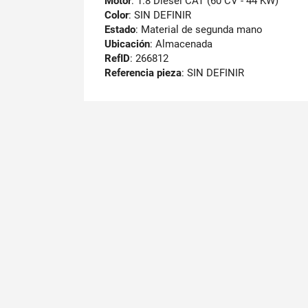
Motor
: 1.8 Diesel CAT (60 CV - 44 KW)
Color
: SIN DEFINIR
Estado
: Material de segunda mano
Ubicación
: Almacenada
RefID
: 266812
Referencia pieza
: SIN DEFINIR