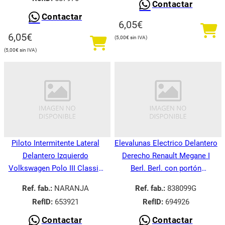
Contactar
Contactar
6,05
€
6,05
€
5,00
€
5,00
€
Piloto Intermitente Lateral
Elevalunas Electrico Delantero
Delantero Izquierdo
Derecho Renault Megane I
Volkswagen Polo III Classic
Berl. Berl. con portón
6V21995-
BA008.1995-
Ref. fab.:
NARANJA
Ref. fab.:
838099G
RefID:
653921
RefID:
694926
Contactar
Contactar