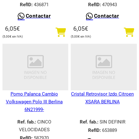
RefID:
436871
RefID:
470943
Contactar
Contactar
6,05
€
6,05
€
5,00
€
5,00
€
Pomo Palanca Cambio
Cristal Retrovisor Izdo Citroen
Volkswagen Polo III Berlina
XSARA BERLINA
6N21999-
Ref. fab.:
CINCO
Ref. fab.:
SIN DEFINIR
VELOCIDADES
RefID:
653889
RefID:
587970