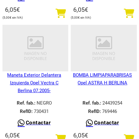
6,05
€
6,05
€
5,00
€
5,00
€
Maneta Exterior Delantera
BOMBA LIMPIAPARABRISAS
Izquierda Opel Vectra C
Opel ASTRA H BERLINA
Berlina 07.2005-
Ref. fab.:
NEGRO
Ref. fab.:
24439254
RefID:
730431
RefID:
769446
Contactar
Contactar
6,05
€
6,05
€