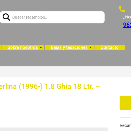
Buscar:
¿Ne
96
Sobre nosotros
Bajas y tasaciones
Contacto
lina (1996-) 1.8 Ghia 18 Ltr. –
Reca