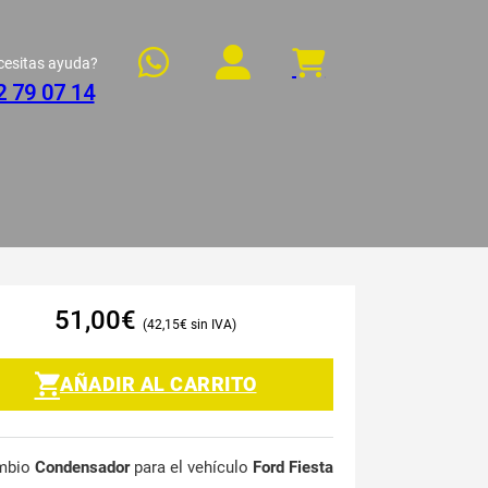
cesitas ayuda?
2 79 07 14
51,00
€
42,15
€
AÑADIR AL CARRITO
mbio
Condensador
para el vehículo
Ford Fiesta