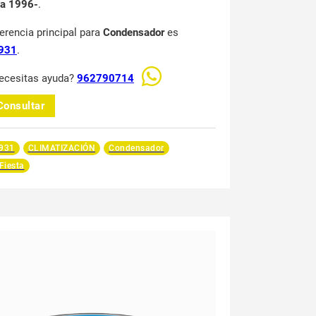
na 1996-
.
ferencia principal para
Condensador
es
931
.
ecesitas ayuda?
962790714
Consultar
931
CLIMATIZACIÓN
Condensador
Fiesta