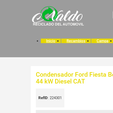
Inicio
Recambios
Campa
Condensador Ford Fiesta Ber
44 kW Diesel CAT
RefID
:
224301