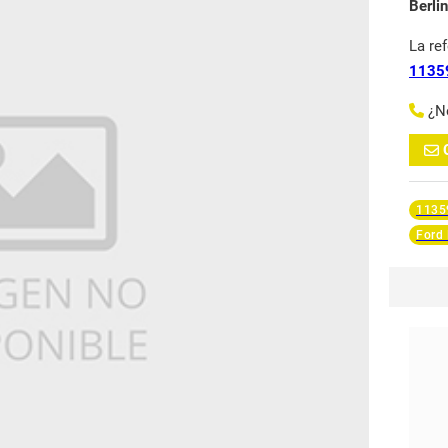
Berli
La re
1135
¿N
1135
Ford 