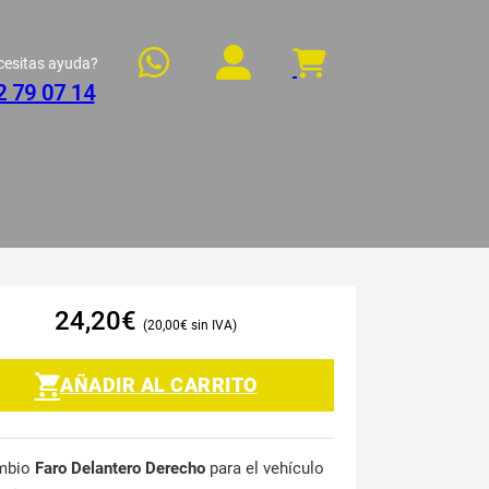
cesitas ayuda?
2 79 07 14
24,20
€
20,00
€
AÑADIR AL CARRITO
mbio
Faro Delantero Derecho
para el vehículo