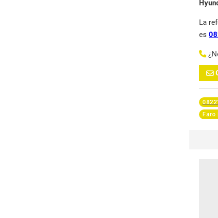
Hyund
La re
es
08
¿N
0822
Faro 