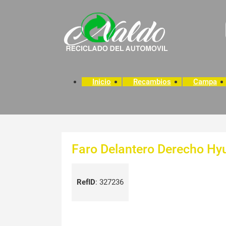
Inicio
Recambios
Campa
Faro Delantero Derecho Hy
RefID
:
327236