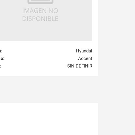
a
:
Hyundai
lo
:
Accent
:
SIN DEFINIR