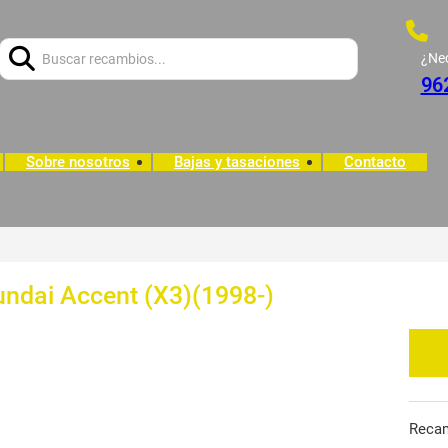
Buscar:
¿Ne
96
Sobre nosotros
Bajas y tasaciones
Contacto
undai Accent (X3)(1998-)
Reca