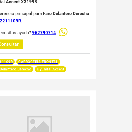
ai Accent X31998-
.
ferencia principal para
Faro Delantero Derecho
2211109R
.
ecesitas ayuda?
962790714
Consultar
11109R
CARROCERÍA FRONTAL
Delantero Derecho
Hyundai Accent