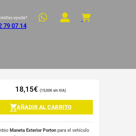
cesitas ayuda?
2 79 07 14
18,15
€
15,00
€
AÑADIR AL CARRITO
mbio
Maneta Exterior Porton
para el vehículo