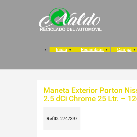
Inicio
Recambios
Campa
Maneta Exterior Porton Nis
2.5 dCi Chrome 25 Ltr. – 1
RefID
:
2747397