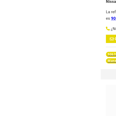
Nissa
La re
es
90
¿N
9067
Manet