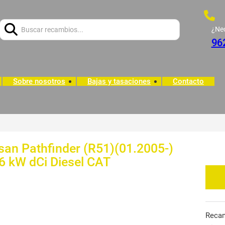
Buscar:
¿Ne
96
Sobre nosotros
Bajas y tasaciones
Contacto
san Pathfinder (R51)(01.2005-)
26 kW dCi Diesel CAT
Reca