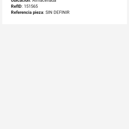
Ubicación
: Almacenada
RefID
: 151565
Referencia pieza
: SIN DEFINIR