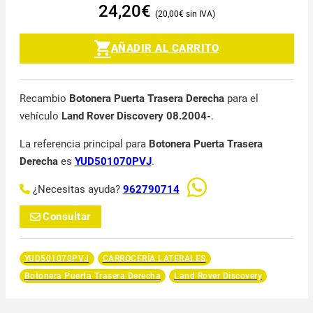
24,20
€
20,00
€
AÑADIR AL CARRITO
Recambio
Botonera Puerta Trasera Derecha
para el
vehículo
Land Rover Discovery 08.2004-
.
La referencia principal para
Botonera Puerta Trasera
Derecha
es
YUD501070PVJ
.
¿Necesitas ayuda?
962790714
Consultar
YUD501070PVJ
CARROCERÍA LATERALES
Botonera Puerta Trasera Derecha
Land Rover Discovery