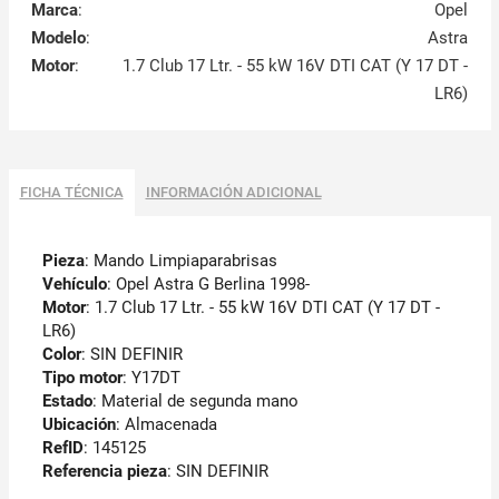
Marca
:
Opel
Modelo
:
Astra
Motor
:
1.7 Club 17 Ltr. - 55 kW 16V DTI CAT (Y 17 DT -
LR6)
FICHA TÉCNICA
INFORMACIÓN ADICIONAL
Pieza
: Mando Limpiaparabrisas
Vehículo
: Opel Astra G Berlina 1998-
Motor
: 1.7 Club 17 Ltr. - 55 kW 16V DTI CAT (Y 17 DT -
LR6)
Color
: SIN DEFINIR
Tipo motor
: Y17DT
Estado
: Material de segunda mano
Ubicación
: Almacenada
RefID
: 145125
Referencia pieza
: SIN DEFINIR