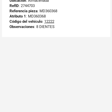
Ubicación
: Almacenada
RefID
: 2744703
Referencia pieza
: MD360368
Atributo 1
: MD360368
Código del vehículo
:
12222
Observaciones
:
8 DIENTES