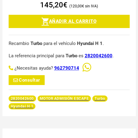
145,20
€
120,00
€
AÑADIR AL CARRITO
Recambio
Turbo
para el vehículo
Hyundai H 1
.
La referencia principal para
Turbo
es
2820042600
.
¿Necesitas ayuda?
962790714
Consultar
2820042600
MOTOR ADMISIÓN ESCAPE
Turbo
Hyundai H 1